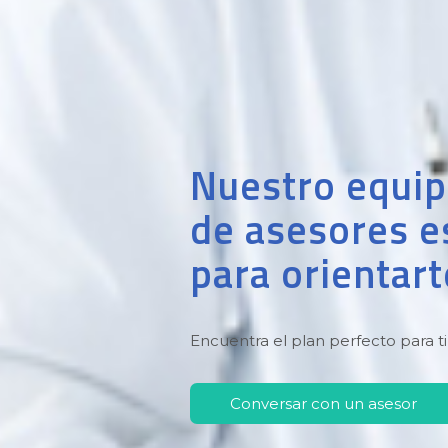
Nuestro equi
de asesores es
para orientart
Encuentra el plan perfecto para t
Conversar con un asesor