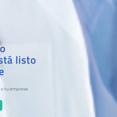
po
tá listo
e
i o tu empresa.